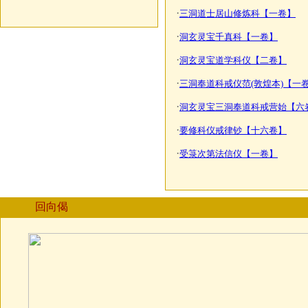
·
三洞道士居山修炼科【一卷】
·
洞玄灵宝千真科【一卷】
·
洞玄灵宝道学科仪【二卷】
·
三洞奉道科戒仪范(敦煌本)【一
·
洞玄灵宝三洞奉道科戒营始【六
·
要修科仪戒律钞【十六卷】
·
受箓次第法信仪【一卷】
回向偈