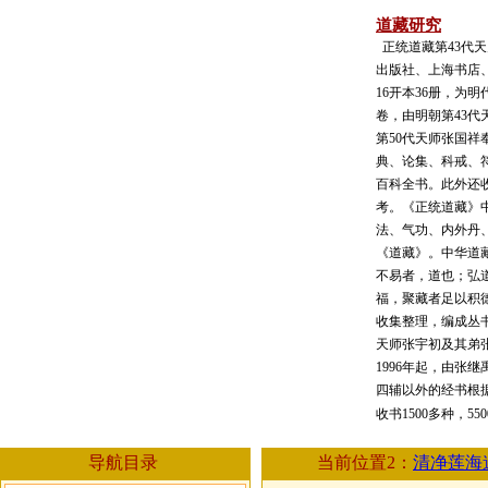
道藏研究
正统道藏第43代
出版社、上海书店、
16开本36册，为
卷，由明朝第43代
第50代天师张国祥
典、论集、科戒、
百科全书。此外还
考。《正统道藏》
法、气功、内外丹
《道藏》。中华道
不易者，道也；弘
福，聚藏者足以积
收集整理，编成丛
天师张宇初及其弟
1996年起，由张
四辅以外的经书根据
收书1500多种，55
导航目录
当前位置2：
清净莲海