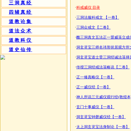
三洞真经
·
科戒威仪 目录
四辅真经
·
三洞法服科戒文 【一卷】
道教论集
·
三洞众戒文【二卷】
道法众术
·
醮三洞真文五法正一盟威箓立成
道教科仪
·
洞玄灵宝三师名讳形状居观方所
道史仙传
·
洞玄灵宝道士受三洞经诫法箓择
·
传授三洞经戒法箓略说【二卷】
·
正一修真略仪【一卷】
·
正一威仪经【一卷】
·
神人所说三元威仪观行经(敦煌本
·
玄门十事威仪【一卷】
·
洞玄灵宝钟磬威仪经【一卷】
·
太上洞玄灵宝法身制论【一卷】