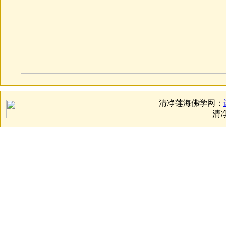
清净莲海佛学网：
清