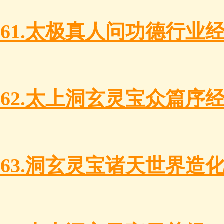
61.太极真人问功德行业经
62.太上洞玄灵宝众篇序经
63.洞玄灵宝诸天世界造