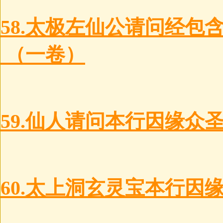
58.太极左仙公请问经
（一卷）
59.仙人请问本行因缘众
60.太上洞玄灵宝本行因