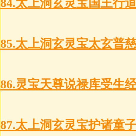
84.太上洞玄灵宝国王行
85.太上洞玄灵宝太玄普
86.灵宝天尊说禄库受生
87.太上洞玄灵宝护诸童