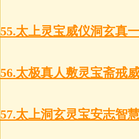
55.太上灵宝威仪洞玄真
56.太极真人敷灵宝斋戒
57.太上洞玄灵宝安志智