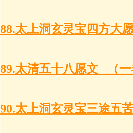
88.太上洞玄灵宝四方大
89.太清五十八愿文 （
90.太上洞玄灵宝三途五