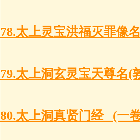
78.太上灵宝洪福灭罪像
79.太上洞玄灵宝天尊名(
80.太上洞真贤门经 (一