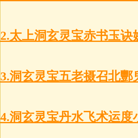
2.太上洞玄灵宝赤书玉诀妙
3.洞玄灵宝五老摄召北酆
4.洞玄灵宝丹水飞术运度