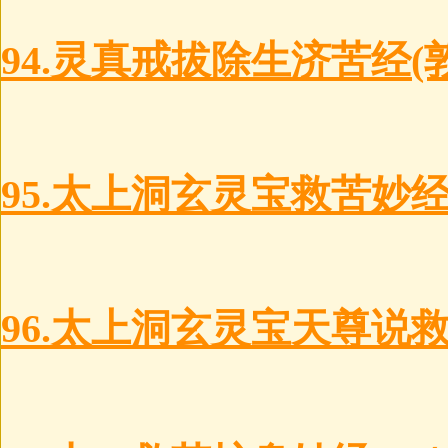
94.灵真戒拔除生济苦经(
95.太上洞玄灵宝救苦妙
96.太上洞玄灵宝天尊说