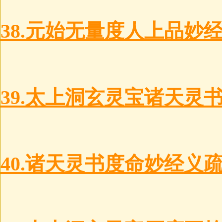
38.元始无量度人上品妙
39.太上洞玄灵宝诸天灵
40.诸天灵书度命妙经义