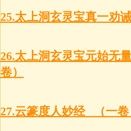
25.太上洞玄灵宝真一劝诫f
26.太上洞玄灵宝元始无
卷）
27.云篆度人妙经 （一卷