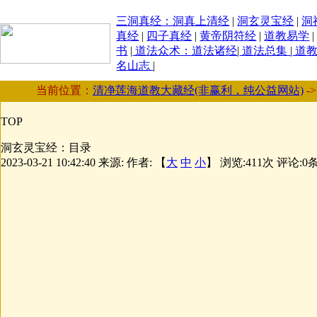
三洞真经：洞真上清经
|
洞玄灵宝经
|
洞
真经
|
四子真经
|
黄帝阴符经
|
道教易学
书
|
道法众术：道法诸经
|
道法总集
|
道教
名山志
|
当前位置：
清净莲海道教大藏经(非赢利，纯公益网站)
-
TOP
洞玄灵宝经：目录
2023-03-21 10:42:40
来源:
作者: 【
大
中
小
】 浏览:
411
次 评论:
0