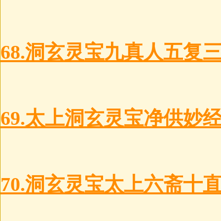
68.洞玄灵宝九真人五复
69.太上洞玄灵宝净供妙
70.洞玄灵宝太上六斋十