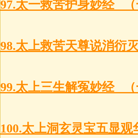
97.太一救苦护身妙经 
98.太上救苦天尊说消衍
99.太上三生解冤妙经 
100.太上洞玄灵宝五显