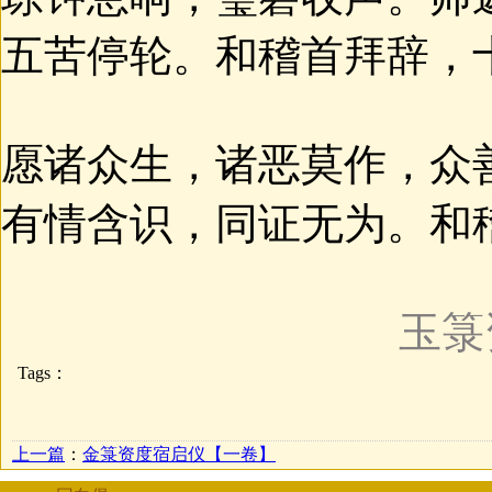
五苦停轮。和稽首拜辞，
愿诸众生，诸恶莫作，众
有情含识，同证无为。和
玉箓
Tags：
上一篇
：
金箓资度宿启仪【一卷】