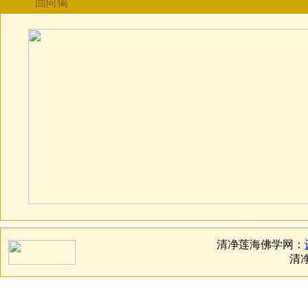
回向偈
清净莲海佛学网：
清