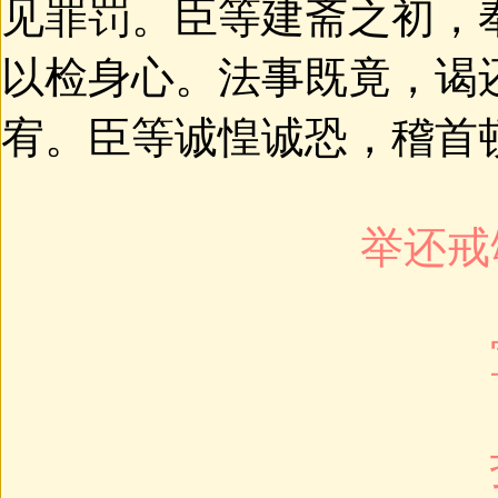
见罪罚。臣等建斋之初，
以检身心。法事既竟，谒
宥。臣等诚惶诚恐，稽首
举还戒