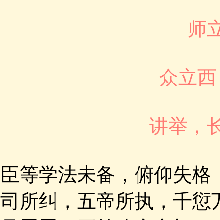
师
众立西
讲举，
臣等学法未备，俯仰失格
司所纠，五帝所执，千愆