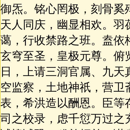
御炁。铭心罔极，刻骨奚
天人同庆，幽显相欢。羽
蔼，行收禁路之班。盍依
玄穹至圣，皇极元尊。俯
日，上请三洞官属、九天
空监察，土地神祇，营卫
表，希洪造以酬恩。臣等
司之校录，虑千愆万过之