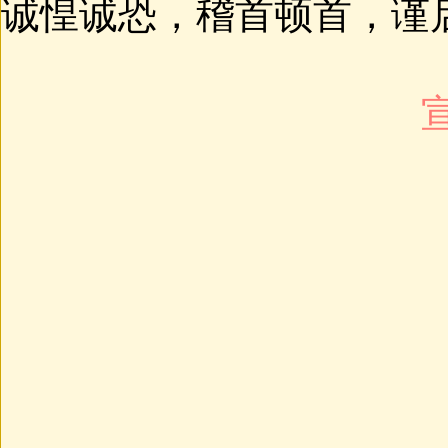
诚惶诚恐，稽首顿首，谨