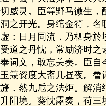
切威灵。臣等野马微生，
洞之开光。身绾金符，名
虚；日月同流，乃栖身於
受道之丹忱，常励济时之
奉词文，敢忘关奏。臣自
玉箓资度大斋几昼夜。誊
旛，然九卮之法炬。解消
升阳境。葵忱露奏，荷三