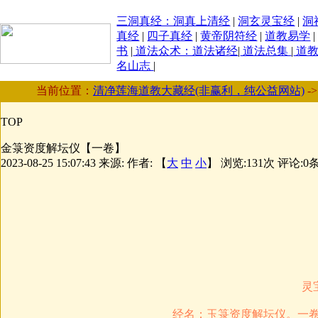
三洞真经：洞真上清经
|
洞玄灵宝经
|
洞
真经
|
四子真经
|
黄帝阴符经
|
道教易学
书
|
道法众术：道法诸经
|
道法总集
|
道教
名山志
|
当前位置：
清净莲海道教大藏经(非赢利，纯公益网站)
-
TOP
金箓资度解坛仪【一卷】
2023-08-25 15:07:43
来源:
作者: 【
大
中
小
】 浏览:
131
次 评论:
0
灵
经名：玉箓资度解坛仪。一