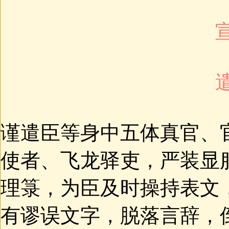
谨遣臣等身中五体真官、
使者、飞龙驿吏，严装显
理箓，为臣及时操持表文
有谬误文字，脱落言辞，