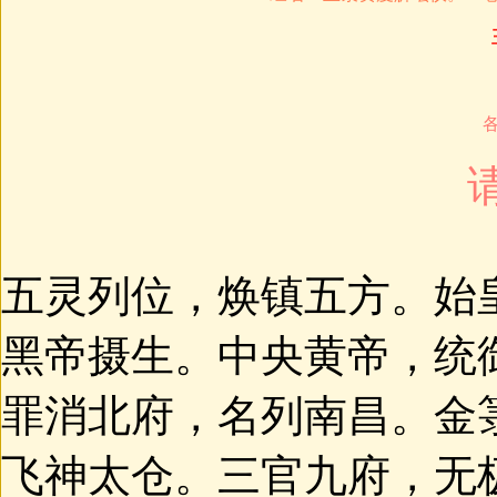
五灵列位，焕镇五方。始
黑帝摄生。中央黄帝，统
罪消北府，名列南昌。金
飞神太仓。三官九府，无