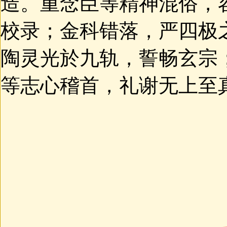
造。重念臣等精神混俗，
校录；金科错落，严四极
陶灵光於九轨，誓畅玄宗
等志心稽首，礼谢无上至