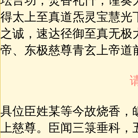
坛言功，焚香礼忏，谨奏
得太上至真道炁灵宝慧光
之诚，速达径御至真无极
帝、东极慈尊青玄上帝道
具位臣姓某等今故烧香，
上慈尊。臣闻三箓垂科，