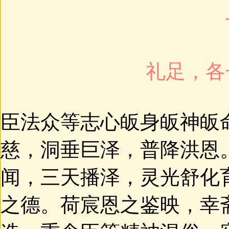
礼足，各
臣法众等志心皈身皈神皈
慈，洞垂巨泽，普降洪恩
闻，三天播泽，灵光舒化
之德。荷宸恩之鉴映，幸