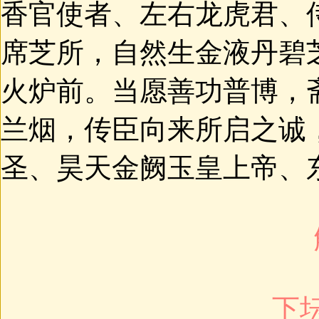
香官使者、左右龙虎君、
席芝所，自然生金液丹碧
火炉前。当愿善功普博，
兰烟，传臣向来所启之诚
圣、昊天金阙玉皇上帝、
下